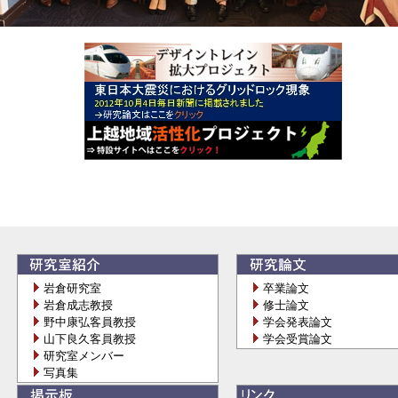
岩倉研究室
卒業論文
岩倉成志教授
修士論文
野中康弘客員教授
学会発表論文
山下良久客員教授
学会受賞論文
研究室メンバー
写真集